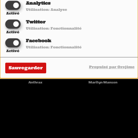
Analytics
Utilisation: Analyse
Activé
20:24
20:20
Twitter
Utilisation: Fonctionnalité
Crawl
Activé
Let The Good Times Roll (feat. The Offspring)
In This Moment
Facebook
Electric Callboy
Utilisation: Fonctionnalité
Activé
20:12
20:08
Propulsé par Orejime
Sauvegarder
The Edge Of Perfection
Front Toward Enemy
Anthrax
Marilyn Manson