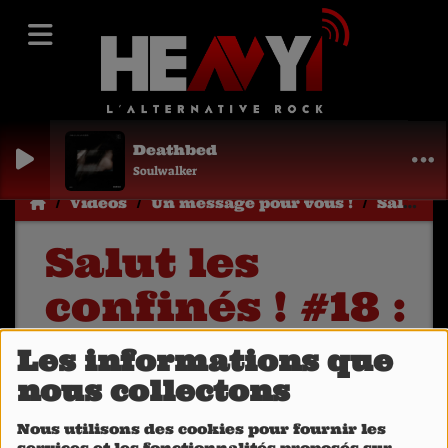
Deathbed
Soulwalker
Vidéos
Un message pour vous !
Salut les confinés ! #18 : David Dutreuil (Warner Music France)
Salut les
confinés ! #18 :
David Dutreuil
Les informations que
(Warner Music
nous collectons
France)
Nous utilisons des cookies pour fournir les