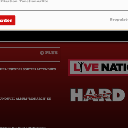
tilisation: Fonctionnalité
Propulsé
arder
PLUS
QUES-UNES DES SORTIES ATTENDUES
DU NOUVEL ALBUM "MONARCH" EN