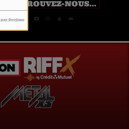
RETROUVEZ-NOUS SUR
 par Orejime