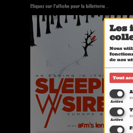
Cliquez sur l'affiche pour la billetterie...
Les 
coll
Nous util
fonctionn
de nos ut
Tout ac
A
U
Activé
T
U
Activé
F