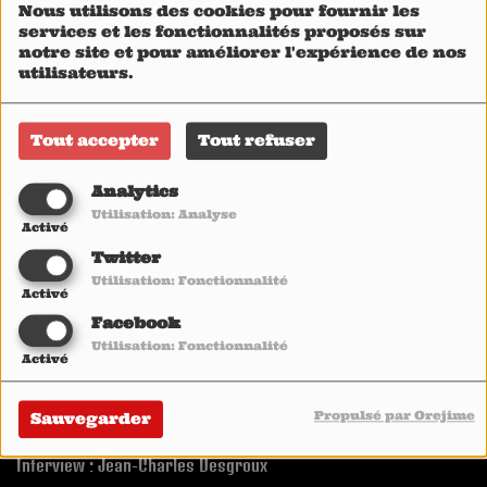
Nous utilisons des cookies pour fournir les
services et les fonctionnalités proposés sur
notre site et pour améliorer l'expérience de nos
utilisateurs.
Tout accepter
Tout refuser
Analytics
Utilisation: Analyse
Activé
Twitter
Utilisation: Fonctionnalité
Activé
Facebook
© 2019 Heavy1
Utilisation: Fonctionnalité
Activé
On air: August 9th, 2019
Propulsé par Orejime
Sauvegarder
Diffusé le 9 août 2019
Interview : Jean-Charles Desgroux